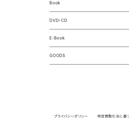
Book
BankART1929's Activities
DVD・CD
Artist Book
Cafe Live
E-Book
Exhibition Catalogue
GOODS
Under35
Over35
School
プライバシーポリシー
特定商取引法に基
Urban Design