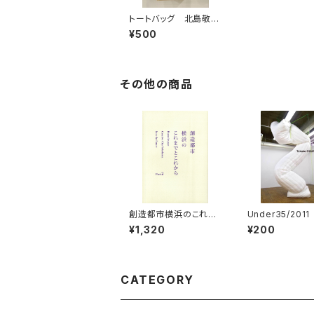
トートバッグ 北島敬三
「UNTITLED RECOR
¥500
DS 」
その他の商品
創造都市横浜のこれま
Under35/201
でとこれからPart2
昂子
¥1,320
¥200
CATEGORY