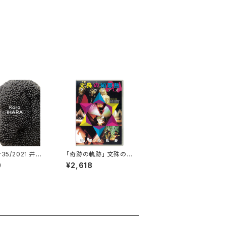
r35/2021 井原
「奇跡の軌跡」 文殊の知
恵熱アーカイブス
0
¥2,618