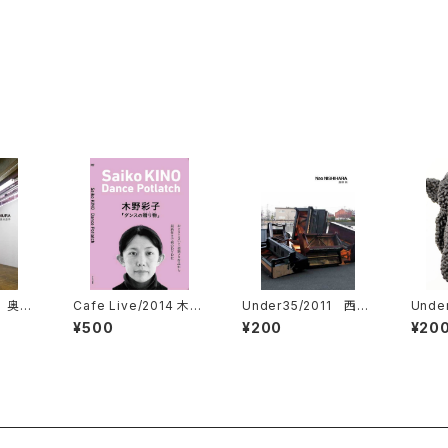
1 奥村
Cafe Live/2014 木野
Under35/2011 西原
Unde
彩子 DVD
尚
宏蕗
¥500
¥200
¥20