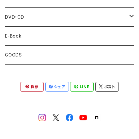
BankART1929's Activities
DVD・CD
Artist Book
Cafe Live
E-Book
Exhibition Catalogue
GOODS
Under35
保存
シェア
LINE
ポスト
Over35
School
Urban Design