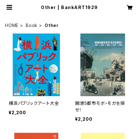
Other | BankART1929
HOME
Book
Other
横浜パブリックアート大全
開港5都市モボ・モガを探
せ！
¥2,200
¥2,200