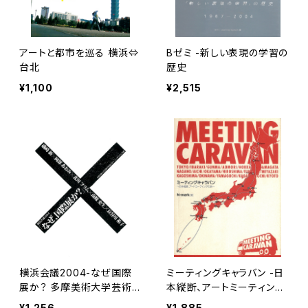
アートと都市を巡る 横浜⇔
Bゼミ -新しい表現の学習の
台北
歴史
¥1,100
¥2,515
横浜会議2004-なぜ国際
ミーティングキャラバン -日
展か？ 多摩美術大学芸術
本縦断、アートミーティング
学科建畠ゼミ企画
の旅
¥1,256
¥1,885