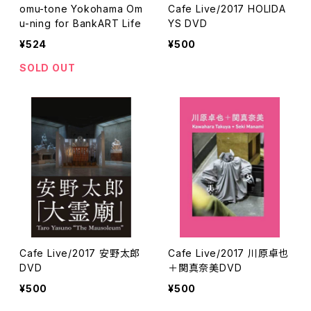
omu-tone Yokohama Om
Cafe Live/2017 HOLIDA
u-ning for BankART Life
YS DVD
¥524
¥500
SOLD OUT
Cafe Live/2017 安野太郎
Cafe Live/2017 川原卓也
DVD
＋関真奈美DVD
¥500
¥500