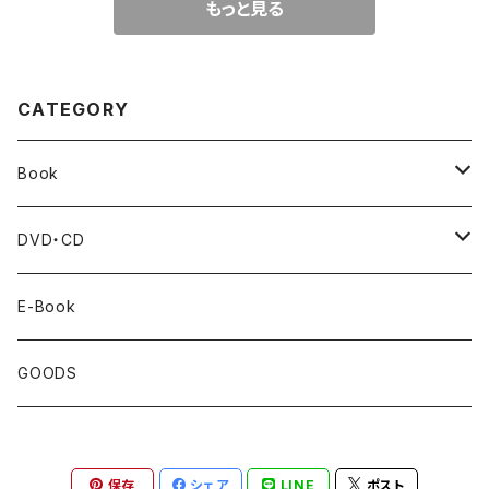
もっと見る
CATEGORY
Book
BankART1929's Activities
DVD・CD
Artist Book
Cafe Live
E-Book
Exhibition Catalogue
GOODS
Under35
保存
シェア
LINE
ポスト