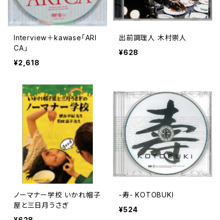
Interview＋kawase「ARI
出前調理人 木村崇人
CA」
¥628
¥2,618
ノーマナー学校 いかれ帽子
-寿- KOTOBUKI
屋と三日月うさぎ
¥524
¥628