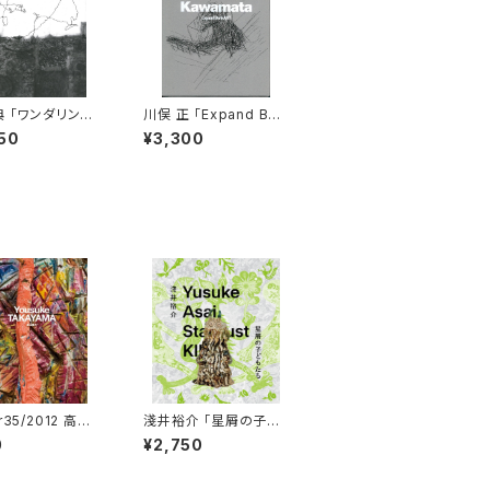
典 「ワンダリング・
川俣 正 「Expand Ban
ョン」
kART」
50
¥3,300
r35/2012 高山
淺井裕介 「星屑の子ど
もたち」
0
¥2,750