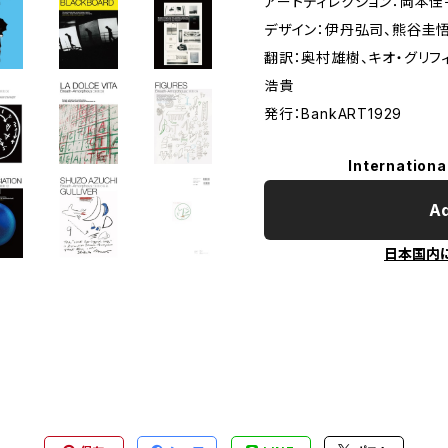
アートディレクション：岡本佳子[ 
デザイン：伊丹弘司、熊谷圭悟、廣田
翻訳：奥村雄樹、キオ・グリフ
浩貴
発行：BankART1929
Internationa
Ad
日本国内