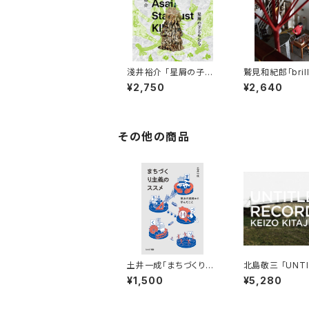
淺井裕介 「星屑の子ど
鷲見和紀郎「brilli
もたち」
orners」
¥2,750
¥2,640
その他の商品
土井一成「まちづくり主
北島敬三 「UNTI
義のススメ 〜横浜の実
RECORDS」
¥1,500
¥5,280
践から学んだこと〜」