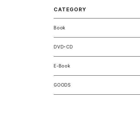
CATEGORY
Book
BankART1929's Activities
DVD・CD
Artist Book
Cafe Live
E-Book
Exhibition Catalogue
GOODS
Under35
Over35