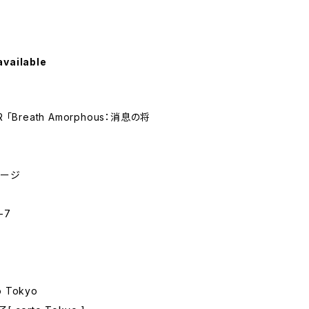
available
R 「Breath Amorphous：消息の将
ページ
-7
 Tokyo