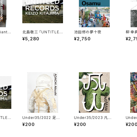
ant c
北島敬三 「UNTITLED
池田修の夢十夜
柳 幸
RECORDS」
ポジシ
¥5,280
¥2,750
¥2,7
TLED
Under35/2022 足立
Under35/2023 凡
Unde
篤史
人 光岡幸一・根本祐
陽介
¥200
¥200
¥20
杜・平山 匠