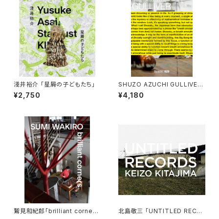
淺井裕介 「星屑の子どもたち」
SHUZO AZUCHI GULLIVER
「Breath Amorphous：消息の
¥2,750
¥4,180
将来」
鷲見和紀郎「brilliant corner
北島敬三 「UNTITLED RECO
s」
RDS」