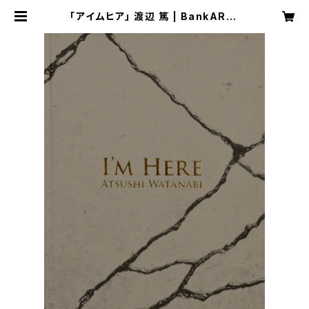
「アイムヒア」 渡辺 篤 | BankART1
929