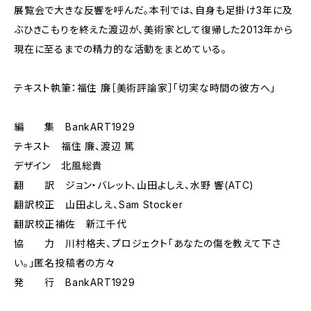
展覧会で大きな反響を呼んだ。本刊では、自身も足掛け3年に及
ぶひきこもりを終えた渡辺が、美術家として復帰した2013年から
現在に至るまでの精力的な活動をまとめている。
テキスト執筆：福住 廉［美術評論家］「切実な時間の彼方へ」
編 集 BankART1929
テキスト 福住 廉、渡辺 篤
デザイン 北風総貴
翻 訳 ジョン・バレット、山田よしえ、水野 響(ATC)
翻訳校正 山田よしえ、Sam Stocker
翻訳校正補佐 新江千代
協 力 川村格夫、プロジェクト「あなたの傷を教えて下さ
い。」匿名投稿者の方々
発 行 BankART1929