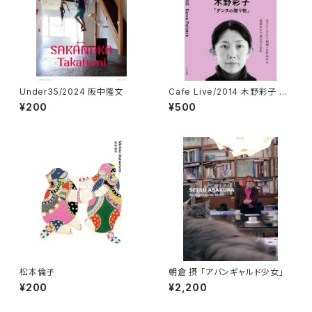
Under35/2024 阪中隆文
Cafe Live/2014 木野彩子 DV
D
¥200
¥500
松本倫子
朝倉 摂 「アバンギャルド少女」
¥200
¥2,200