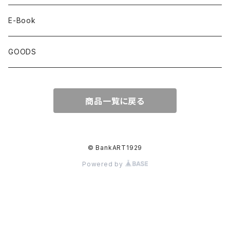
Artist Book
Cafe Live
E-Book
Exhibition Catalogue
GOODS
Under35
商品一覧に戻る
Over35
School
© BankART1929
Powered by
Urban Design
Art Critic