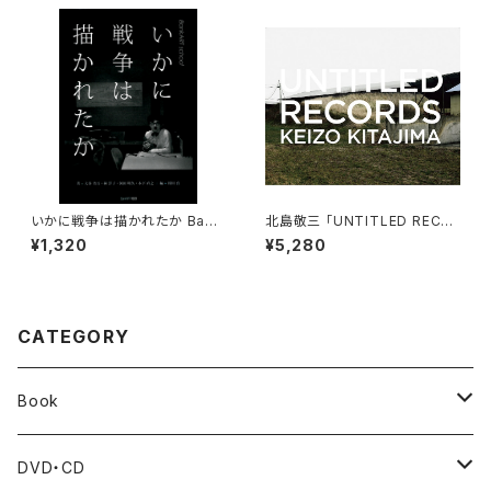
いかに戦争は描かれたか Bank
北島敬三 「UNTITLED RECO
ART school
RDS」
¥1,320
¥5,280
CATEGORY
Book
BankART1929's Activities
DVD・CD