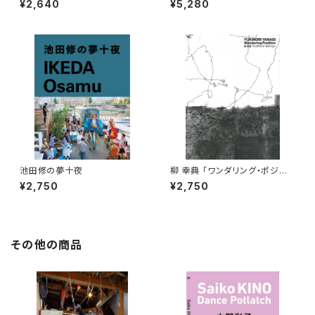
¥2,640
¥5,280
池田修の夢十夜
柳 幸典 「ワンダリング・ポジショ
ン」
¥2,750
¥2,750
その他の商品