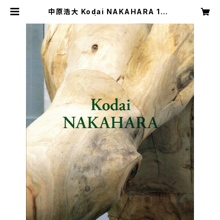
中原浩大 Kodai NAKAHARA 198
2-2014 | BankART1929