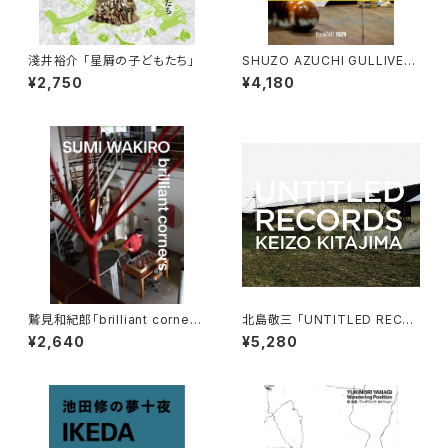
淺井裕介 「星屑の子どもたち」
SHUZO AZUCHI GULLIVER
「Breath Amorphous：消息の
¥2,750
¥4,180
将来」
鷲見和紀郎「brilliant corner
北島敬三 「UNTITLED RECO
s」
RDS」
¥2,640
¥5,280