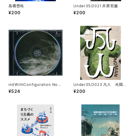
高橋啓祐
Under35/2021 井原宏蕗
¥200
¥200
initWithConfiguration Nori
Under35/2023 凡人 光岡幸
michi Hirakawa
一・根本祐杜・平山 匠
¥524
¥200