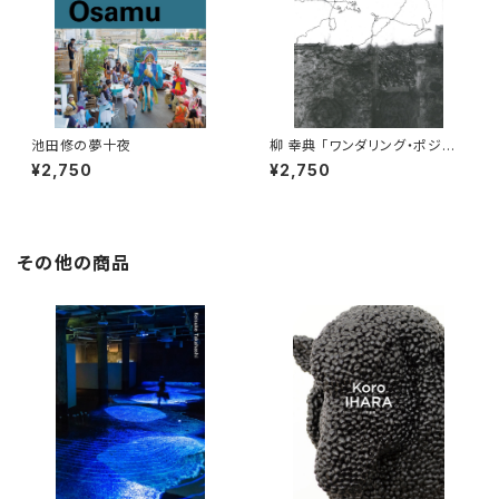
池田修の夢十夜
柳 幸典 「ワンダリング・ポジショ
ン」
¥2,750
¥2,750
その他の商品