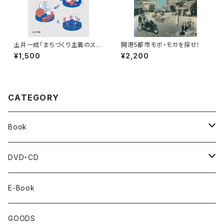
土井一成「まちづくり主義のスス
開港5都市モボ・モガを探せ！
メ 〜横浜の実践から学んだこ
¥1,500
¥2,200
と〜」
CATEGORY
Book
BankART1929's Activities
DVD・CD
Artist Book
Cafe Live
E-Book
Exhibition Catalogue
GOODS